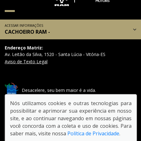
ACESSAR INFORMAÇÕES
CACHOEIRO RAM -
Endereço Matriz:
Av. Leitão da Silva, 1520 - Santa Lúcia - Vitória-ES
Aviso de Texto Legal
Desacelere, seu bem maior é a vida.
Nós utilizamos cookies e outras tecnologias para
SIGA-NOS:
possibilitar e aprimorar sua experiência em nosso
site, e ao continuar navegando em nossas páginas
você concorda com a coleta e uso de cookies. Para
saber mais, visite nossa
Política de Privacidade
.